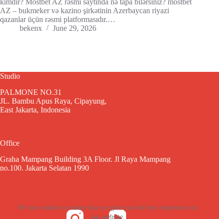
kimdir? Mostbet AZ rəsmi saytında nə tapa bilərsiniz? mostbet
AZ – bukmeker və kazino şirkətinin Azerbaycan riyazi
qazanlar üçün rəsmi platformasıdır.…
bekenx
June 29, 2026
Studio
PALMONE NO.31
JL. Bambu Apus Raya, Cipayung,
East Jakarta, Indonesia
Office
Graha Mampang Building 3A Floor. Jl Raya Mampang
no.100. Jakarta Selatan 1990
We use cookies to ensure that we give you the best experience on
our website.