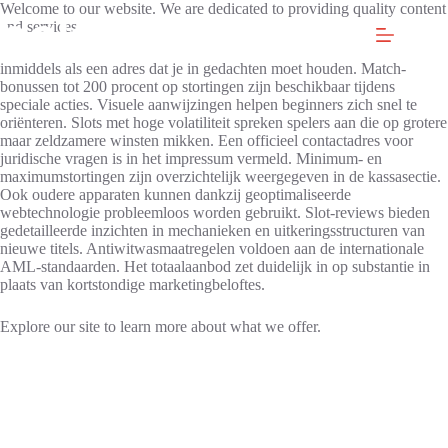
Skip
Welcome to our website. We are dedicated to providing quality content
to
and services.
content
inmiddels als een adres dat je in gedachten moet houden. Match-
bonussen tot 200 procent op stortingen zijn beschikbaar tijdens
speciale acties. Visuele aanwijzingen helpen beginners zich snel te
oriënteren. Slots met hoge volatiliteit spreken spelers aan die op grotere
maar zeldzamere winsten mikken. Een officieel contactadres voor
juridische vragen is in het impressum vermeld. Minimum- en
maximumstortingen zijn overzichtelijk weergegeven in de kassasectie.
Ook oudere apparaten kunnen dankzij geoptimaliseerde
webtechnologie probleemloos worden gebruikt. Slot-reviews bieden
gedetailleerde inzichten in mechanieken en uitkeringsstructuren van
nieuwe titels. Antiwitwasmaatregelen voldoen aan de internationale
AML-standaarden. Het totaalaanbod zet duidelijk in op substantie in
plaats van kortstondige marketingbeloftes.
Explore our site to learn more about what we offer.
C
R
W
B
S
h
i
i
e
a
i
t
l
o
v
c
z
d
n
a
k
o
s
B
S