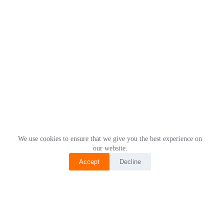
We use cookies to ensure that we give you the best experience on
our website.
Accept
Decline
Studio
PALMONE NO.31
JL. Bambu Apus Raya, Cipayung,
East Jakarta, Indonesia