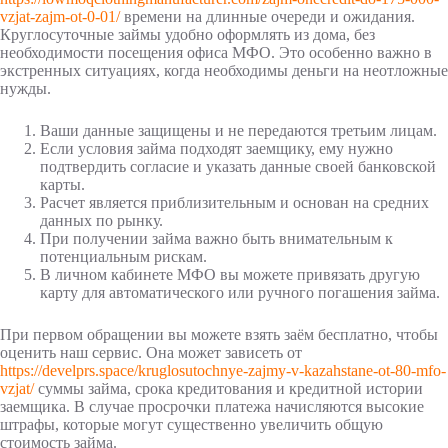
vzjat-zajm-ot-0-01/
времени на длинные очереди и ожидания.
Круглосуточные займы удобно оформлять из дома, без
необходимости посещения офиса МФО. Это особенно важно в
экстренных ситуациях, когда необходимы деньги на неотложные
нужды.
Ваши данные защищены и не передаются третьим лицам.
Если условия займа подходят заемщику, ему нужно
подтвердить согласие и указать данные своей банковской
карты.
Расчет является приблизительным и основан на средних
данных по рынку.
При получении займа важно быть внимательным к
потенциальным рискам.
В личном кабинете МФО вы можете привязать другую
карту для автоматического или ручного погашения займа.
При первом обращении вы можете взять заём бесплатно, чтобы
оценить наш сервис. Она может зависеть от
https://develprs.space/kruglosutochnye-zajmy-v-kazahstane-ot-80-mfo-
vzjat/
суммы займа, срока кредитования и кредитной истории
заемщика. В случае просрочки платежа начисляются высокие
штрафы, которые могут существенно увеличить общую
стоимость займа.