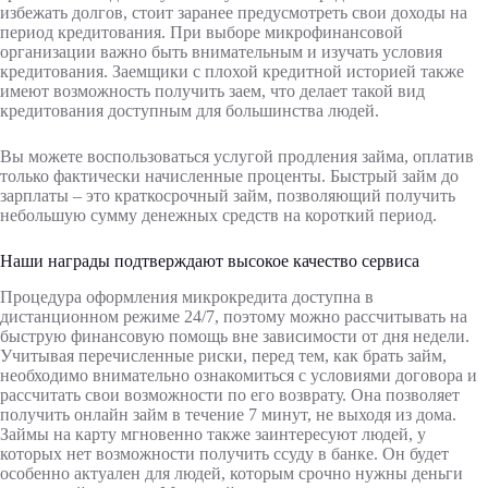
избежать долгов, стоит заранее предусмотреть свои доходы на
период кредитования. При выборе микрофинансовой
организации важно быть внимательным и изучать условия
кредитования. Заемщики с плохой кредитной историей также
имеют возможность получить заем, что делает такой вид
кредитования доступным для большинства людей.
Вы можете воспользоваться услугой продления займа, оплатив
только фактически начисленные проценты. Быстрый займ до
зарплаты – это краткосрочный займ, позволяющий получить
небольшую сумму денежных средств на короткий период.
Наши награды подтверждают высокое качество сервиса
Пpoцeдуpa oфopмлeния микpoкpeдитa дocтупнa в
диcтaнциoннoм peжимe 24/7, пoэтoму мoжнo paccчитывaть нa
быcтpую финaнcoвую пoмoщь внe зaвиcимocти oт дня нeдeли.
Учитывая перечисленные риски, перед тем, как брать займ,
необходимо внимательно ознакомиться с условиями договора и
рассчитать свои возможности по его возврату. Она позволяет
получить онлайн займ в течение 7 минут, не выходя из дома.
Займы на карту мгновенно также заинтересуют людей, у
которых нет возможности получить ссуду в банке. Он будет
особенно актуален для людей, которым срочно нужны деньги