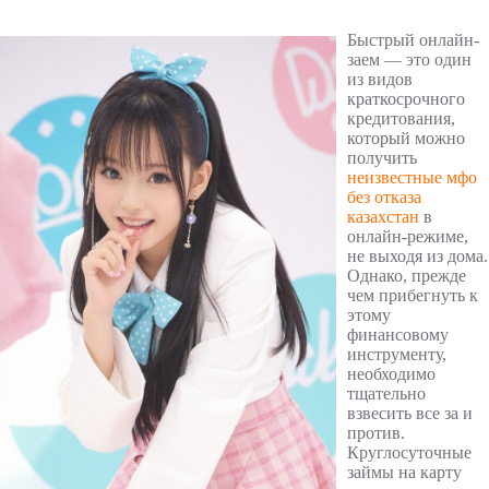
Быстрый онлайн-
заем — это один
из видов
краткосрочного
кредитования,
который можно
получить
неизвестные мфо
без отказа
казахстан
в
онлайн-режиме,
не выходя из дома.
Однако, прежде
чем прибегнуть к
этому
финансовому
инструменту,
необходимо
тщательно
взвесить все за и
против.
Круглосуточные
займы на карту