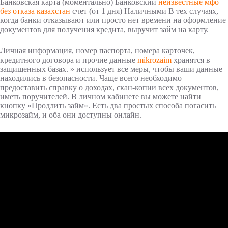
Банковская карта (моментально) Банковский
неизвестные мфо
без отказа казахстан
счет (от 1 дня) Наличными В тех случаях,
когда банки отказывают или просто нет времени на оформление
документов для получения кредита, выручит займ на карту.
Личная информация, номер паспорта, номера карточек,
кредитного договора и прочие данные
mikrozaim
хранятся в
защищенных базах. » использует все меры, чтобы ваши данные
находились в безопасности. Чаще всего необходимо
предоставить справку о доходах, скан-копии всех документов,
иметь поручителей. В личном кабинете вы можете найти
кнопку «Продлить займ». Есть два простых способа погасить
микрозайм, и оба они доступны онлайн.