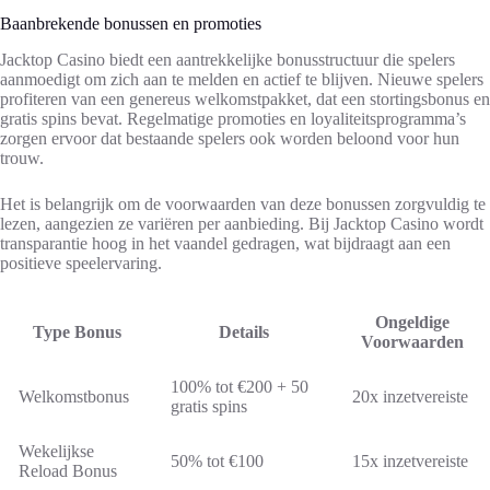
Baanbrekende bonussen en promoties
Jacktop Casino biedt een aantrekkelijke bonusstructuur die spelers
aanmoedigt om zich aan te melden en actief te blijven. Nieuwe spelers
profiteren van een genereus welkomstpakket, dat een stortingsbonus en
gratis spins bevat. Regelmatige promoties en loyaliteitsprogramma’s
zorgen ervoor dat bestaande spelers ook worden beloond voor hun
trouw.
Het is belangrijk om de voorwaarden van deze bonussen zorgvuldig te
lezen, aangezien ze variëren per aanbieding. Bij Jacktop Casino wordt
transparantie hoog in het vaandel gedragen, wat bijdraagt aan een
positieve speelervaring.
Ongeldige
Type Bonus
Details
Voorwaarden
100% tot €200 + 50
Welkomstbonus
20x inzetvereiste
gratis spins
Wekelijkse
50% tot €100
15x inzetvereiste
Reload Bonus