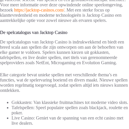
Voor meer informatie over deze opwindende online speelomgeving,
bezoek
https://jacktop-casinos.com/
. Met een sterke focus op
klanttevredenheid en moderne technologieën is Jacktop Casino een
aantrekkelijke optie voor zowel nieuwe als ervaren spelers.
De spelcatalogus van Jacktop Casino
De spelcatalogus van Jacktop Casino is indrukwekkend en biedt een
breed scala aan spellen die zijn ontworpen om aan de behoeften van
elke gamer te voldoen. Spelers kunnen kiezen uit gokkasten,
tafelspellen, en live dealer spellen, met titels van gerenommeerde
spelproviders zoals NetEnt, Microgaming en Evolution Gaming.
Elke categorie bevat unieke spellen met verschillende thema’s en
functies, wat de spelervaring boeiend en divers maakt. Nieuwe spellen
worden regelmatig toegevoegd, zodat spelers altijd iets nieuws kunnen
ontdekken.
Gokkasten: Van klassieke fruitmachines tot moderne video slots.
Tafelspellen: Speel populaire spellen zoals blackjack, roulette en
poker.
Live Casino: Geniet van de spanning van een echt casino met
live dealers.