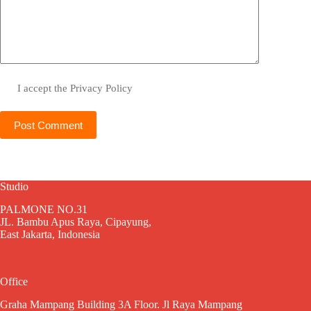
I accept the
Privacy Policy
Post Comment
Studio
PALMONE NO.31
JL. Bambu Apus Raya, Cipayung,
East Jakarta, Indonesia
Office
Graha Mampang Building 3A Floor. Jl Raya Mampang