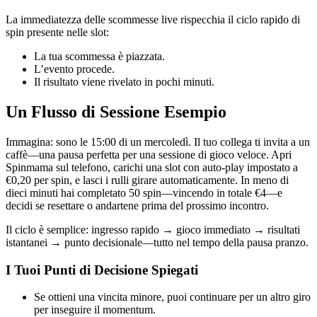
La immediatezza delle scommesse live rispecchia il ciclo rapido di
spin presente nelle slot:
La tua scommessa è piazzata.
L’evento procede.
Il risultato viene rivelato in pochi minuti.
Un Flusso di Sessione Esempio
Immagina: sono le 15:00 di un mercoledì. Il tuo collega ti invita a un
caffè—una pausa perfetta per una sessione di gioco veloce. Apri
Spinmama sul telefono, carichi una slot con auto‑play impostato a
€0,20 per spin, e lasci i rulli girare automaticamente. In meno di
dieci minuti hai completato 50 spin—vincendo in totale €4—e
decidi se resettare o andartene prima del prossimo incontro.
Il ciclo è semplice: ingresso rapido → gioco immediato → risultati
istantanei → punto decisionale—tutto nel tempo della pausa pranzo.
I Tuoi Punti di Decisione Spiegati
Se ottieni una vincita minore, puoi continuare per un altro giro
per inseguire il momentum.