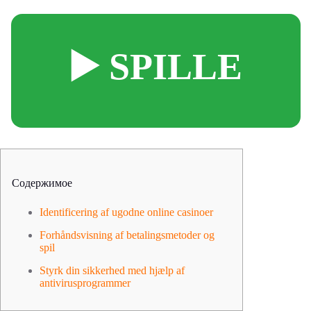
▶️ SPILLE
Содержимое
Identificering af ugodne online casinoer
Forhåndsvisning af betalingsmetoder og
spil
Styrk din sikkerhed med hjælp af
antivirusprogrammer