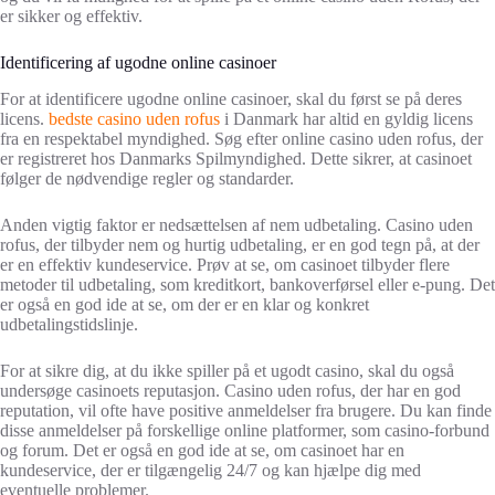
er sikker og effektiv.
Identificering af ugodne online casinoer
For at identificere ugodne online casinoer, skal du først se på deres
licens.
bedste casino uden rofus
i Danmark har altid en gyldig licens
fra en respektabel myndighed. Søg efter online casino uden rofus, der
er registreret hos Danmarks Spilmyndighed. Dette sikrer, at casinoet
følger de nødvendige regler og standarder.
Anden vigtig faktor er nedsættelsen af nem udbetaling. Casino uden
rofus, der tilbyder nem og hurtig udbetaling, er en god tegn på, at der
er en effektiv kundeservice. Prøv at se, om casinoet tilbyder flere
metoder til udbetaling, som kreditkort, bankoverførsel eller e-pung. Det
er også en god ide at se, om der er en klar og konkret
udbetalingstidslinje.
For at sikre dig, at du ikke spiller på et ugodt casino, skal du også
undersøge casinoets reputasjon. Casino uden rofus, der har en god
reputation, vil ofte have positive anmeldelser fra brugere. Du kan finde
disse anmeldelser på forskellige online platformer, som casino-forbund
og forum. Det er også en god ide at se, om casinoet har en
kundeservice, der er tilgængelig 24/7 og kan hjælpe dig med
eventuelle problemer.