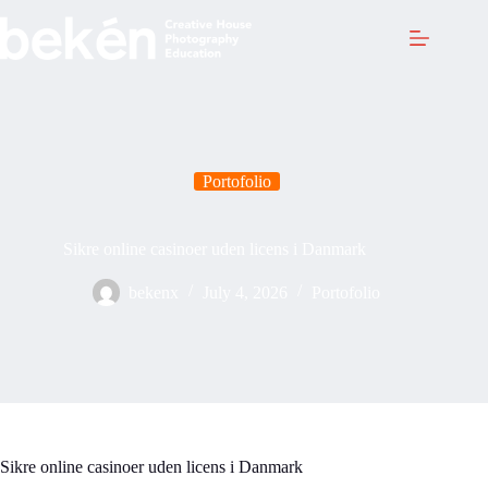
Skip
to
content
Portofolio
Sikre online casinoer uden licens i Danmark
bekenx
July 4, 2026
Portofolio
Sikre online casinoer uden licens i Danmark