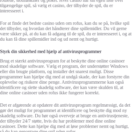
roulette, slotmaskiner og poker. Hver casino har sin egen liste over
tilgængelige spil, så vælg et casino, der tilbyder de spil, du er
interesseret i.
For at finde det bedste casino uden om rofus, kan du se på, hvilke spil
det tilbyder, og hvordan det håndterer dine spillemidler. Du vil gerne
være sikker på, at du kan få adgang til de spil, du er interesseret i, og at
du kan få dine spillemidler ind og ud nemt og hurtigt.
Styrk din sikkerhed med hjælp af antivirusprogrammer
Brug et stærkt antivirusprogram for at beskytte dine online casinoer
mod skadelige software. Vælg et program, der understøtter Windows
eller din brugte platform, og installer det snarest muligt. Disse
programmer kan hjælpe dig med at undgå skade, der kan forstyrre din
oplevelse og risikere dine penge. Antivirusprogrammerne kan også
identificere og slette skadelig software, der kan være skulden til, at
dine online casinoer uden rofus ikke fungerer korrekt.
Det er afgørende at opdatere dit antivirusprogram regelmæssigt, da det
gør det muligt for programmet at identificere og beskytte dig mod ny
skadelig software. Du bør også overveje at bruge en antivirustjeneste,
der tilbyder 24/7 støtte, hvis du har problemer med dine online
casinoer. Dette kan hjælpe dig med at løse problemer nemt og hurtigt,
så du kan genoptage dine spil uden rofus.