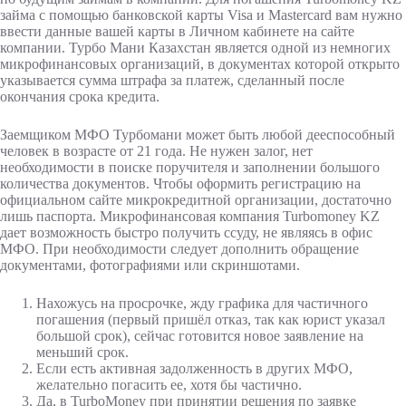
займа с помощью банковской карты Visa и Mastercard вам нужно
ввести данные вашей карты в Личном кабинете на сайте
компании. Турбо Мани Казахстан является одной из немногих
микрофинансовых организаций, в документах которой открыто
указывается сумма штрафа за платеж, сделанный после
окончания срока кредита.
Заемщиком МФО Турбомани может быть любой дееспособный
человек в возрасте от 21 года. Не нужен залог, нет
необходимости в поиске поручителя и заполнении большого
количества документов. Чтобы оформить регистрацию на
официальном сайте микрокредитной организации, достаточно
лишь паспорта. Микрофинансовая компания Turbomoney KZ
дает возможность быстро получить ссуду, не являясь в офис
МФО. При необходимости следует дополнить обращение
документами, фотографиями или скриншотами.
Нахожусь на просрочке, жду графика для частичного
погашения (первый пришёл отказ, так как юрист указал
большой срок), сейчас готовится новое заявление на
меньший срок.
Если есть активная задолженность в других МФО,
желательно погасить ее, хотя бы частично.
Да, в TurboMoney при принятии решения по заявке