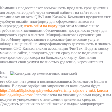
Компания предоставляет возможность продлить срок действия
договора на 20 дней через личный кабинет на сайте или в
терминалах оплаты QIWI или Kassa24. Компания предоставляет
удобную онлайн-платформу для оформления заявок на
микрокредит,
взять займ на карту
при этом минимальные
требования к заемщикам обеспечивают доступность услуг для
широкого круга клиентов. Микрофинансовая организация
TurboMoney предоставляет надежные финансовые услуги,
обладая лицензией на микрофинансовую деятельность и являясь
членом СРО Казахстанская ассоциация ФинТех. Подать заявку
можно на сайте, а получить деньги сразу после подписания
электронного договора на банковскую карту. Компания
оказывает свои услуги полностью удаленно, через интернет.
Вы
мож
ете обналичить деньги воспользовавшись банкоматом Вашего
банка. В случае одобрения запрошенная вами сумма будет
https://akbar99photographyweb.com/varianty-zajmov-v-mkk-korona-
katalog-uslug-korona/
перечислена на указанную вами карту, и вы
получите уведомление о зачислении денежных средств.
Дождитесь решения по вашей заявке о выдаче микрокредита.