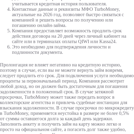
учитывается кредитная история пользователя.
Контактные данные и реквизиты МФО TurboMoney,
актуальные на 2026 год, позволяют быстро связаться с
компанией и решить вопросы по получению или
погашению онлайн-займа.
Компания предоставляет возможность продлить срок
действия договора на 20 дней через личный кабинет на
сайте или в терминалах оплаты QIWI или Kassa24.
Это необходимо для подтверждения личности и
подлинности документа.
Пролонгация не влияет негативно на кредитную историю,
поэтому в случае, если вы не можете вернуть займ вовремя,
следует продлить его срок. Для подключения услуги необходимо
проценты за первоначальный период. Компания рассмотрит
любой доход, но он должен быть достаточным для погашения
задолженности в положенный срок. В случае затяжной
просрочки, TurboMoney может также передать вопрос в
коллекторские агентства и привлечь судебные инстанции для
взыскания задолженности. В случае просрочки по микрокредиту
в TurboMoney, применяется неустойка в размере не более 0,5%
от суммы оставшегося долга за каждый день задержки.
Заполнить анкету и получить займ на карту можно легко и
просто на официальном сайте, а погасить долг также удобно,