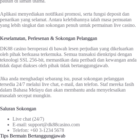
pautan di laman utama.
Aplikasi menyediakan notifikasi promosi, serta fungsi deposit dan
penarikan yang selamat. Antara kelebihannya ialah masa pemuatan
yang lebih singkat dan sokongan penuh untuk permainan live casino.
Keselamatan, Perlesenan & Sokongan Pelanggan
DK88 casino beroperasi di bawah lesen perjudian yang dikeluarkan
oleh pihak berkuasa terkemuka. Semua transaksi dienkripsi dengan
teknologi SSL 256‑bit, memastikan data peribadi dan kewangan anda
tidak dapat diakses oleh pihak tidak bertanggungjawab.
Jika anda menghadapi sebarang isu, pusat sokongan pelanggan
tersedia 24/7 melalui live chat, e‑mail, dan telefon. Staf mereka fasih
dalam Bahasa Melayu dan akan membantu anda menyelesaikan
masalah secepat mungkin.
Saluran Sokongan
Live chat (24/7)
E‑mail: support@dk88casino.com
Telefon: +60 3‑1234 5678
Tips Bermain Bertanggungjawab