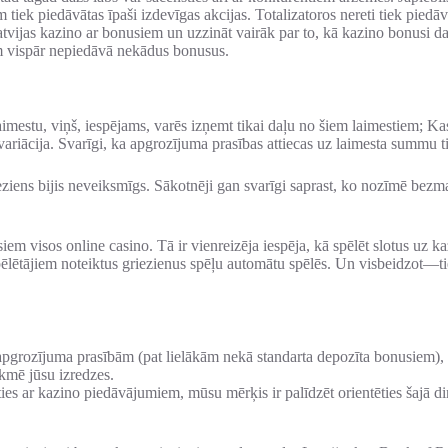
 tiek piedāvātas īpaši izdevīgas akcijas. Totalizatoros nereti tiek pie
Latvijas kazino ar bonusiem un uzzināt vairāk par to, kā kazino bonusi 
em vispār nepiedāvā nekādus bonusus.
laimestu, viņš, iespējams, varēs izņemt tikai daļu no šiem laimestiem; Kas
 variācija. Svarīgi, ka apgrozījuma prasības attiecas uz laimesta summu 
grieziens bijis neveiksmīgs. Sākotnēji gan svarīgi saprast, ko nozīmē be
em visos online casino. Tā ir vienreizēja iespēja, kā spēlēt slotus uz ka
ēlētājiem noteiktus griezienus spēļu automātu spēlēs. Un visbeidzot—t
 apgrozījuma prasībām (pat lielākām nekā standarta depozīta bonusiem), k
kmē jūsu izredzes.
zīties ar kazino piedāvājumiem, mūsu mērķis ir palīdzēt orientēties šajā 