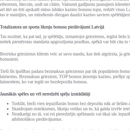
ethereum, litecoin, usdt un citām. Vairumā gadījumu jaunajiem klientiem
arī ātri un ērti apskatīt mūsu labāko kazino bonusu topu, redzēt visus 
tas ir mainījies, un mūsdienās diezgan daudzi kazino saviem spēlētāji
Totalizatora un sporta likmju bonusu piedāvājumi Latvijā
Tas nozīmē, ka pat tad, ja spēlētājs, izmantojot griezienus, iegūst lielu 
netiek piemērotas standarta apgrozījuma prasības, spēkā var būt cita to
Bezriska griezienus klients veic ar savu naudu, kas tiek atgriezta, ja 
bonusiem.
Tieši šīs īpašības padara bezmaksas griezienus par tik populāriem bonusi
laimestus. Bezmaksas griezieni, TOP bonuss ārzemju kazino, piešķir sp
laimestiem, ko var iegūt no bezdepozīta bonusa.
Jaunākās spēles un vēl neredzēti spēļu izstrādātāji
Turklāt, bieži vien iepazīšanās bonus bez depozīta nāk ar lielām
Skaidrojam noteikumus, likmju veidus un to, kā galda izvēle iete
Neatkarīgi no tā, vai esi pieredzējis spēlmanis vai tikai sāc iepa
atbilstošākos piedāvājumus.