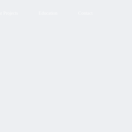
r Projects
Education
Contact