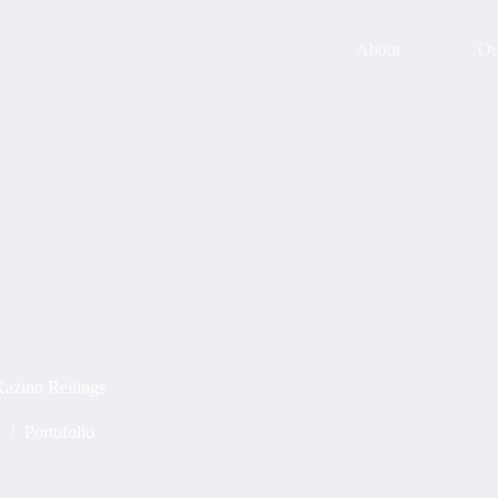
About
Ou
azino Reitings
Portofolio