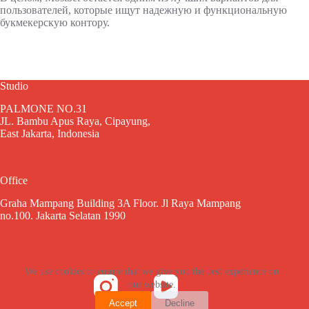
пользователей, которые ищут надежную и функциональную
букмекерскую контору.
Studio
PALMONE NO.31
JL. Bambu Apus Raya, Cipayung,
East Jakarta, Indonesia
Office
Graha Mampang Building 3A Floor. Jl Raya Mampang
no.100. Jakarta Selatan 1990
We use cookies to ensure that we give you the best experience on
our website.
Accept
Decline