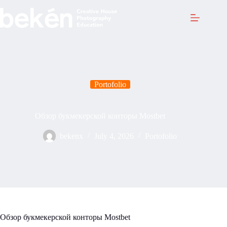
Skip
to
content
Portofolio
Обзор букмекерской конторы Mostbet
bekenx
July 4, 2026
Portofolio
Обзор букмекерской конторы Mostbet