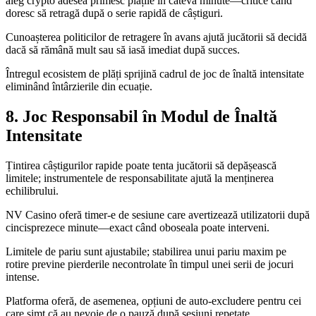
aleg crypto adesea primesc plățile în câteva minute—critice când
doresc să retragă după o serie rapidă de câștiguri.
Cunoașterea politicilor de retragere în avans ajută jucătorii să decidă
dacă să rămână mult sau să iasă imediat după succes.
Întregul ecosistem de plăți sprijină cadrul de joc de înaltă intensitate
eliminând întârzierile din ecuație.
8. Joc Responsabil în Modul de Înaltă
Intensitate
Țintirea câștigurilor rapide poate tenta jucătorii să depășească
limitele; instrumentele de responsabilitate ajută la menținerea
echilibrului.
NV Casino oferă timer-e de sesiune care avertizează utilizatorii după
cincisprezece minute—exact când oboseala poate interveni.
Limitele de pariu sunt ajustabile; stabilirea unui pariu maxim pe
rotire previne pierderile necontrolate în timpul unei serii de jocuri
intense.
Platforma oferă, de asemenea, opțiuni de auto-excludere pentru cei
care simt că au nevoie de o pauză după sesiuni repetate.