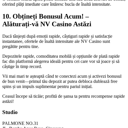
oferind plăți imediate care întăresc bucla de înaltă intensitate.
10. Obțineți Bonusul Acum! –
Alăturați‑vă NV Casino Astăzi
Dacă tânjești după emoții rapide, câștiguri rapide și satisfacție
instantanee, ofertele de înaltă intensitate ale NV Casino sunt
pregătite pentru tine.
Depozitele rapide, comoditatea mobilă și opțiunile de plată rapide
fac din platformă alegerea ideală pentru cei care vor să joace și să
câștige în timp record.
Vii mai mari te așteaptă când te conectezi acum și activezi bonusul
de bun venit—primul tău depozit ar putea debloca dublează free
spins și un impuls suplimentar pentru pariul inițial.
Ceasul începe să ticăie; profită de șansa ta pentru recompense rapide
astăzi!
Studio
PALMONE NO.31