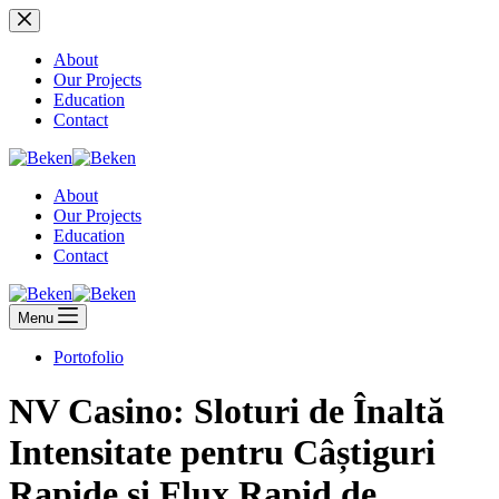
Skip
to
content
About
Our Projects
Education
Contact
About
Our Projects
Education
Contact
Menu
Portofolio
NV Casino: Sloturi de Înaltă
Intensitate pentru Câștiguri
Rapide și Flux Rapid de