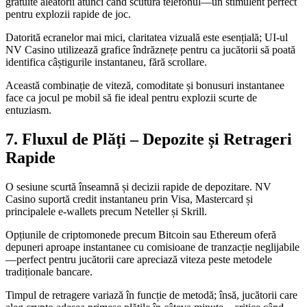
gratuite aleatorii atunci când scutură telefonul—un stimulent perfect
pentru explozii rapide de joc.
Datorită ecranelor mai mici, claritatea vizuală este esențială; UI-ul
NV Casino utilizează grafice îndrăznețe pentru ca jucătorii să poată
identifica câștigurile instantaneu, fără scrollare.
Această combinație de viteză, comoditate și bonusuri instantanee
face ca jocul pe mobil să fie ideal pentru explozii scurte de
entuziasm.
7. Fluxul de Plăți – Depozite și Retrageri
Rapide
O sesiune scurtă înseamnă și decizii rapide de depozitare. NV
Casino suportă credit instantaneu prin Visa, Mastercard și
principalele e-wallets precum Neteller și Skrill.
Opțiunile de criptomonede precum Bitcoin sau Ethereum oferă
depuneri aproape instantanee cu comisioane de tranzacție neglijabile
—perfect pentru jucătorii care apreciază viteza peste metodele
tradiționale bancare.
Timpul de retragere variază în funcție de metodă; însă, jucătorii care