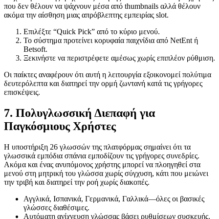
που δεν θέλουν να ψάχνουν μέσα από thumbnails αλλά θέλουν
ακόμα την αίσθηση μιας απρόβλεπτης εμπειρίας slot.
Επιλέξτε “Quick Pick” από το κύριο μενού.
Το σύστημα προτείνει κορυφαία παιχνίδια από NetEnt ή
Betsoft.
Ξεκινήστε να περιστρέφετε αμέσως χωρίς επιπλέον ρύθμιση.
Οι παίκτες αναφέρουν ότι αυτή η λειτουργία εξοικονομεί πολύτιμα
δευτερόλεπτα και διατηρεί την ορμή ζωντανή κατά τις γρήγορες
επισκέψεις.
7. Πολυγλωσσική Διεπαφή για
Παγκόσμιους Χρήστες
Η υποστήριξη 26 γλωσσών της πλατφόρμας σημαίνει ότι τα
γλωσσικά εμπόδια σπάνια εμποδίζουν τις γρήγορες συνεδρίες.
Ακόμα και ένας ανυπόμονος χρήστης μπορεί να πλοηγηθεί στα
μενού στη μητρική του γλώσσα χωρίς σύγχυση, κάτι που μειώνει
την τριβή και διατηρεί την ροή χωρίς διακοπές.
Αγγλικά, Ισπανικά, Γερμανικά, Γαλλικά—όλες οι βασικές
γλώσσες διαθέσιμες.
Αυτόματη ανίχνευση γλώσσας βάσει ρυθμίσεων συσκευής.