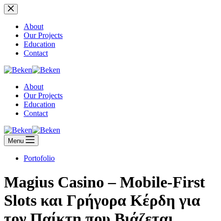
Skip
to
content
About
Our Projects
Education
Contact
About
Our Projects
Education
Contact
Menu
Portofolio
Magius Casino – Mobile‑First
Slots και Γρήγορα Κέρδη για
τον Παίκτη που Βιάζεται