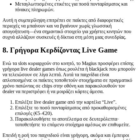
Μεταγλωττισμένες ετικέτες για ποσά πονταρίσματος και
πίνακες πληρωμών.
Αυτή η συμπερίληψη επιτρέπει σε παίκτες από διαφορετικές
περιοχές να μπαίνουν και να βγαίνουν χωρίς γλωσσική
απογοήτευση—ένα σημαντικό στοιχείο για χρήστες κινητών που
συχνά αλλάζουν συσκευές ή δίκτυα στη μέση μιας συνεδρίας.
8. Γρήγορα Κερδίζοντας Live Game
Ενώ τα slots κυριαρχούν στο κινητό, το Magius προσφέρει επίσης
γρήγορα live dealer games όπως ρουλέτα ή blackjack που μπορούν
να τελειώσουν σε λίγα λεπτά. Αυτά τα παιχνίδια είναι
απλοποιημένα: οι παίκτες τοποθετούν στοιχήματα σε πραγματικό
χρόνο πατώντας σε chips στην οθόνη και παρακολουθούν τον
dealer να περιστρέφει ή να μοιράζει κάρτες άμεσα.
Επιλέξτε live dealer game από την καρτέλα “Live”.
Επιλέξτε το ποσό πονταρίσματος από προκαθορισμένες
επιλογές (€5–€20).
Παρακολουθήστε το αποτέλεσμα σε δευτερόλεπτα·
τοποθετήστε το επόμενο στοίχημα αμέσως αν επιθυμείτε.
Επειδή η ροή του παιχνιδιού είναι γρήγορη, ακόμα και έμπειροι