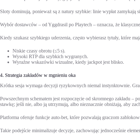
Sloty dominują, ponieważ są z natury szybkie: linie wypłat zamykają 
Wybór dostawców – od Yggdrasil po Playtech – oznacza, że klasyczn
Kiedy szukasz szybkiego uderzenia, często wybierasz tytuły, które maj
Niskie czasy obrotu (≤5 s).
Wysoki RTP dla szybkich wygranych.
Wyraźne wskazówki wizualne, kiedy jackpot jest blisko.
4. Strategia zakładów w mgnieniu oka
Krótka sesja wymaga decyzji ryzykownych niemal instynktownie. Grac
Powszechnym schematem jest rozpoczęcie od skromnego zakładu – powi
stawkę; jeśli nie, albo ją utrzymują, albo nieznacznie obniżają, aby za
Platforma oferuje funkcje auto‑bet, które pozwalają graczom zablokow
Takie podejście minimalizuje decyzje, zachowując jednocześnie elemen