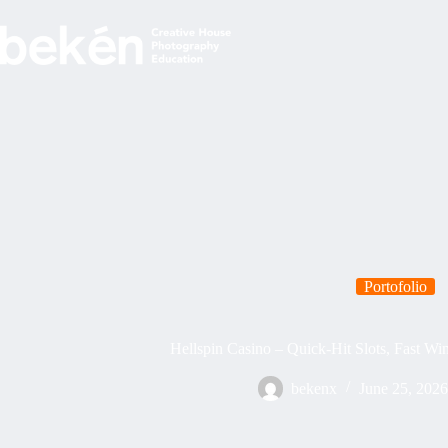
Skip
to
content
Portofolio
Hellspin Casino – Quick‑Hit Slots, Fast Win
bekenx
June 25, 2026