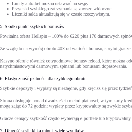
Limity auto‑bet można ustawiać na sesję.
Przyciski szybkiego zatrzymania są zawsze widoczne.
Liczniki salda aktualizują się w czasie rzeczywistym.
5. Słodki punkt szybkich bonusów
Powitalna oferta Hellspin – 100% do €220 plus 170 darmowych spinów
Ze względu na wymóg obrotu 40× od wartości bonusu, sprytni gracze c
Kasyno oferuje również cotygodniowe bonusy reload, które można odebr
natychmiastowymi darmowymi spinami lub bonusami dopasowania.
6. Elastyczność płatności dla szybkiego obrotu
Szybkie depozyty i wypłaty są niezbędne, gdy kręcisz się przez tydzie
Strona obsługuje ponad dwadzieścia metod płatności, w tym karty kred
mogą zająć do 72 godzin; wypłaty przez kryptowaluty są zwykle szybs
Gracze ceniący szybkość często wybierają e‑portfele lub kryptowalut
7. Długość sesji: kilka minut, wiele wyników