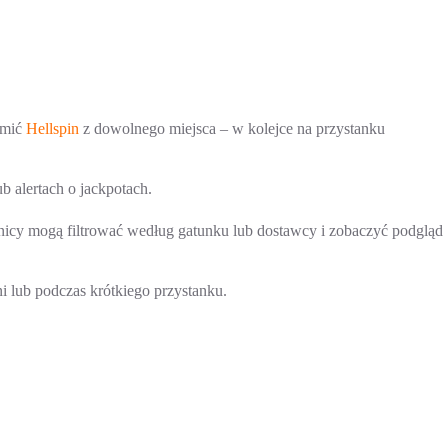
omić
Hellspin
z dowolnego miejsca – w kolejce na przystanku
 alertach o jackpotach.
wnicy mogą filtrować według gatunku lub dostawcy i zobaczyć podgląd
 lub podczas krótkiego przystanku.