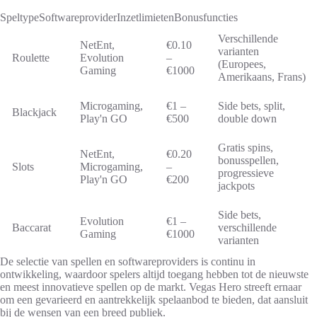
SpeltypeSoftwareproviderInzetlimietenBonusfuncties
Verschillende
NetEnt,
€0.10
varianten
Roulette
Evolution
–
(Europees,
Gaming
€1000
Amerikaans, Frans)
Microgaming,
€1 –
Side bets, split,
Blackjack
Play'n GO
€500
double down
Gratis spins,
NetEnt,
€0.20
bonusspellen,
Slots
Microgaming,
–
progressieve
Play'n GO
€200
jackpots
Side bets,
Evolution
€1 –
Baccarat
verschillende
Gaming
€1000
varianten
De selectie van spellen en softwareproviders is continu in
ontwikkeling, waardoor spelers altijd toegang hebben tot de nieuwste
en meest innovatieve spellen op de markt. Vegas Hero streeft ernaar
om een gevarieerd en aantrekkelijk spelaanbod te bieden, dat aansluit
bij de wensen van een breed publiek.