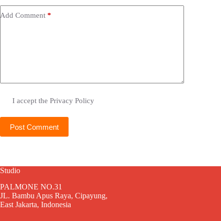
Add Comment
*
I accept the
Privacy Policy
Post Comment
Studio
PALMONE NO.31
JL. Bambu Apus Raya, Cipayung,
East Jakarta, Indonesia