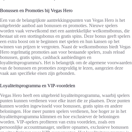
Bonussen en Promoties bij Vegas Hero
Een van de belangrijkste aantrekkingspunten van Vegas Hero is het
uitgebreide aanbod aan bonussen en promoties. Nieuwe spelers
worden vaak verwelkomd met een aantrekkelijke welkomstbonus, die
bestaat uit een stortingsbonus en gratis spins. Deze bonus geeft spelers
een extra boost om te beginnen met spelen en hun kansen op het
winnen van prijzen te vergroten. Naast de welkomstbonus biedt Vegas
Hero regelmatig promoties aan voor bestaande spelers, zoals reload
bonussen, gratis spins, cashback aanbiedingen en
loyaliteitsprogramma's. Het is belangrijk om de algemene voorwaarden
van de bonussen en promoties zorgvuldig te lezen, aangezien deze
vaak aan specifieke eisen zijn gebonden.
Loyaliteitsprogramma en VIP-voordelen
Vegas Hero heeft een uitgebreid loyaliteitsprogramma, waarbij spelers
punten kunnen verdienen voor elke inzet die ze plaatsen. Deze punten
kunnen worden ingewisseld voor bonussen, gratis spins en andere
beloningen. Hoe meer punten spelers verdienen, hoe hoger ze in het
loyaliteitsprogramma klimmen en hoe exclusiever de beloningen
worden. VIP-spelers profiteren van extra voordelen, zoals een
persoonlijke accountmanager, snellere opnames, exclusieve bonussen