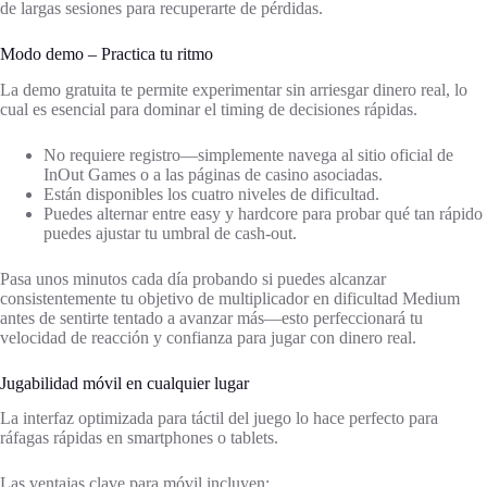
de largas sesiones para recuperarte de pérdidas.
Modo demo – Practica tu ritmo
La demo gratuita te permite experimentar sin arriesgar dinero real, lo
cual es esencial para dominar el timing de decisiones rápidas.
No requiere registro—simplemente navega al sitio oficial de
InOut Games o a las páginas de casino asociadas.
Están disponibles los cuatro niveles de dificultad.
Puedes alternar entre easy y hardcore para probar qué tan rápido
puedes ajustar tu umbral de cash‑out.
Pasa unos minutos cada día probando si puedes alcanzar
consistentemente tu objetivo de multiplicador en dificultad Medium
antes de sentirte tentado a avanzar más—esto perfeccionará tu
velocidad de reacción y confianza para jugar con dinero real.
Jugabilidad móvil en cualquier lugar
La interfaz optimizada para táctil del juego lo hace perfecto para
ráfagas rápidas en smartphones o tablets.
Las ventajas clave para móvil incluyen: