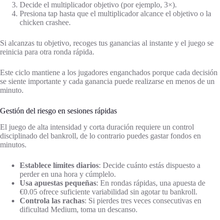
Decide el multiplicador objetivo (por ejemplo, 3×).
Presiona tap hasta que el multiplicador alcance el objetivo o la
chicken crashee.
Si alcanzas tu objetivo, recoges tus ganancias al instante y el juego se
reinicia para otra ronda rápida.
Este ciclo mantiene a los jugadores enganchados porque cada decisión
se siente importante y cada ganancia puede realizarse en menos de un
minuto.
Gestión del riesgo en sesiones rápidas
El juego de alta intensidad y corta duración requiere un control
disciplinado del bankroll, de lo contrario puedes gastar fondos en
minutos.
Establece límites diarios
: Decide cuánto estás dispuesto a
perder en una hora y cúmplelo.
Usa apuestas pequeñas
: En rondas rápidas, una apuesta de
€0.05 ofrece suficiente variabilidad sin agotar tu bankroll.
Controla las rachas
: Si pierdes tres veces consecutivas en
dificultad Medium, toma un descanso.