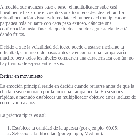
A medida que avanzas paso a paso, el multiplicador sube casi
linealmente hasta que encuentras una trampa o decides retirar. La
retroalimentación visual es inmediata: el número del multiplicador
parpadea más brillante con cada paso exitoso, dándote una
confirmación instantánea de que tu decisión de seguir adelante está
dando frutos.
Debido a que la volatilidad del juego puede ajustarse mediante la
dificultad, el número de pasos antes de encontrar una trampa varía
mucho, pero todos los niveles comparten una característica común: no
hay tiempo de espera entre pasos.
Retirar en movimiento
La emoción principal reside en decidir cuándo retirarse antes de que la
chicken sea eliminada por la próxima trampa oculta. En sesiones
rápidas, a menudo estableces un multiplicador objetivo antes incluso de
comenzar a avanzar.
La práctica típica es así:
Establece la cantidad de la apuesta (por ejemplo, €0.05).
Selecciona la dificultad (por ejemplo, Medium).