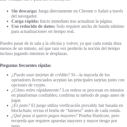
Sin descarga:
Juega directamente en Chrome o Safari a través
del navegador.
Carga rápida:
Inicio inmediato tras actualizar la página.
Uso reducido de datos:
Solo requiere ancho de banda mínimo
para actualizaciones en tiempo real.
Puedes pasar de tu sala a la oficina y volver, ya que cada ronda dura
menos de un minuto, así que rara vez perderás la noción del tiempo
incluso jugando mientras te desplazas.
Preguntas frecuentes rápidas
¿Puedo usar tarjetas de crédito?
Sí—la mayoría de los
operadores licenciados aceptan las principales tarjetas junto con
opciones de crypto.
¿Cómo retiro rápidamente?
Los retiros se procesan en minutos
en plataformas confiables; confirma tu método de pago antes de
jugar.
¿Es justo?
El juego utiliza verificación provably fair basada en
blockchain; revisa el botón de “fairness” antes de cada ronda.
¿Qué pasa si quiero pagos mayores?
Prueba Hardcore, pero
recuerda que requiere apuestas mayores y mayor riesgo por
paso.