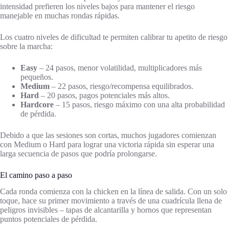
intensidad prefieren los niveles bajos para mantener el riesgo
manejable en muchas rondas rápidas.
Los cuatro niveles de dificultad te permiten calibrar tu apetito de riesgo
sobre la marcha:
Easy
– 24 pasos, menor volatilidad, multiplicadores más
pequeños.
Medium
– 22 pasos, riesgo/recompensa equilibrados.
Hard
– 20 pasos, pagos potenciales más altos.
Hardcore
– 15 pasos, riesgo máximo con una alta probabilidad
de pérdida.
Debido a que las sesiones son cortas, muchos jugadores comienzan
con Medium o Hard para lograr una victoria rápida sin esperar una
larga secuencia de pasos que podría prolongarse.
El camino paso a paso
Cada ronda comienza con la chicken en la línea de salida. Con un solo
toque, hace su primer movimiento a través de una cuadrícula llena de
peligros invisibles – tapas de alcantarilla y hornos que representan
puntos potenciales de pérdida.