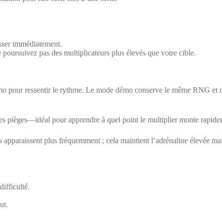
isser immédiatement.
 poursuivez pas des multiplicateurs plus élevés que votre cible.
démo pour ressentir le rythme. Le mode démo conserve le même RNG et
pièges—idéal pour apprendre à quel point le multiplier monte rapideme
s apparaissent plus fréquemment ; cela maintient l’adrénaline élevée ma
ifficulté.
ut.