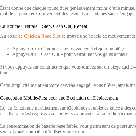
Étant donné que chaque round dure généralement moins d’une minute, vo
mobile et pour ceux qui veulent des résultats instantanés sans s’engage
La Boucle Centrale – Step, Cash Out, Repeat
Au cœur de
Chicken Road Slot
se trouve une boucle de mouvement et d
Appuyer sur « Continue » pour avancer et risquer un piège.
Appuyer sur « Cash Out » pour verrouiller vos gains actuels.
Si vous appuyez sur continuer et que vous tombez sur un piège caché—
tour.
Cette simplicité maintient votre cerveau engagé ; vous n’êtes jamais ina
Conception Mobile-First pour une Excitation en Déplacement
Le jeu fonctionne parfaitement sur téléphones et tablettes grâce à des c
installation n’est requise, vous pouvez commencer à jouer directement d
La consommation de batterie reste faible, vous permettant de poursuivre
sentez jamais coupable d’utiliser votre écran.