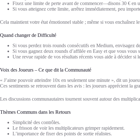
Fixez une limite de perte avant de commencer—disons 30 € en u
Si vous atteignez cette limite, arrêtez immédiatement, peu import
Cela maintient votre état émotionnel stable ; même si vous enchaînez les
Quand changer de Difficulté
Si vous perdez trois rounds consécutifs en Medium, envisagez de 
Si vous gagnez deux rounds d’affilée en Easy et que vous vous 
Une revue rapide de vos résultats récents vous aide à décider si le 
Voix des Joueurs – Ce que dit la Communauté
« J’aime pouvoir atteindre 10x en seulement une minute », dit un joueur
Ces sentiments se retrouvent dans les avis : les joueurs apprécient la gra
Les discussions communautaires tournent souvent autour des multiplicate
Thèmes Communs dans les Retours
Simplicité des contrôles.
Le frisson de voir les multiplicateurs grimper rapidement.
L’importance de fixer des points de sortie réalistes.