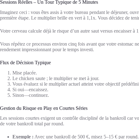
Sessions Réelles – Un Tour Typique de 5 Minutes
Imaginez ceci : vous êtes assis à votre bureau pendant le déjeuner, ouv
première étape. Le multiplier brille en vert à 1,1x. Vous décidez de teni
Votre cerveau calcule déjà le risque d’un autre saut versus encaisser à
Vous répétez ce processus environ cinq fois avant que votre estomac n
rendement impressionnant pour le temps investi.
Flux de Décision Typique
Mise placée.
Le chicken saute ; le multiplier se met à jour.
Vous évaluez si le multiplier actuel atteint votre objectif prédéfini
Si oui—encaissez.
Sinon—continuez.
Gestion du Risque en Play en Courtes Séries
Les sessions courtes exigent un contrôle discipliné de la bankroll car v
de votre bankroll total par round.
Exemple :
Avec une bankroll de 500 €, misez 5–15 € par round.