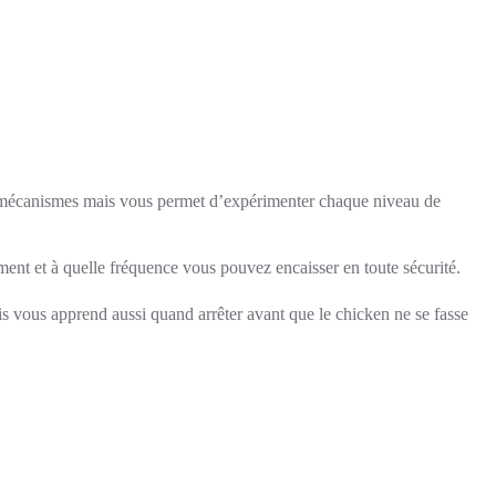
 mécanismes mais vous permet d’expérimenter chaque niveau de
nt et à quelle fréquence vous pouvez encaisser en toute sécurité.
is vous apprend aussi quand arrêter avant que le chicken ne se fasse