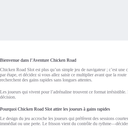
Bienvenue dans l’Aventure Chicken Road
Chicken Road Slot est plus qu’un simple jeu de navigateur ; c’est une 
par étape, et décidez si vous allez saisir ce multiplier avant que la rout
recherchent des gains rapides sans longues attentes.
Les joueurs qui vivent pour l’adrénaline trouvent ce format irrésistibl
décision.
Pourquoi Chicken Road Slot attire les joueurs à gains rapides
Le design du jeu accroche les joueurs qui préfèrent des sessions courtes
immédiat ou une perte. Le frisson vient du contrôle du rythme—décider