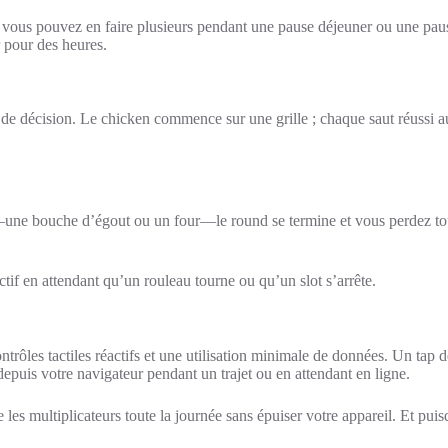
us pouvez en faire plusieurs pendant une pause déjeuner ou une pause 
r pour des heures.
e décision. Le chicken commence sur une grille ; chaque saut réussi au
une bouche d’égout ou un four—le round se termine et vous perdez tout
ctif en attendant qu’un rouleau tourne ou qu’un slot s’arrête.
ontrôles tactiles réactifs et une utilisation minimale de données. Un ta
epuis votre navigateur pendant un trajet ou en attendant en ligne.
 les multiplicateurs toute la journée sans épuiser votre appareil. Et p