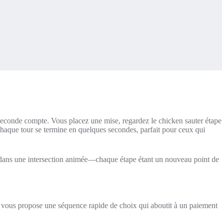
 seconde compte. Vous placez une mise, regardez le chicken sauter étape
 : chaque tour se termine en quelques secondes, parfait pour ceux qui
sse dans une intersection animée—chaque étape étant un nouveau point de
 on vous propose une séquence rapide de choix qui aboutit à un paiement