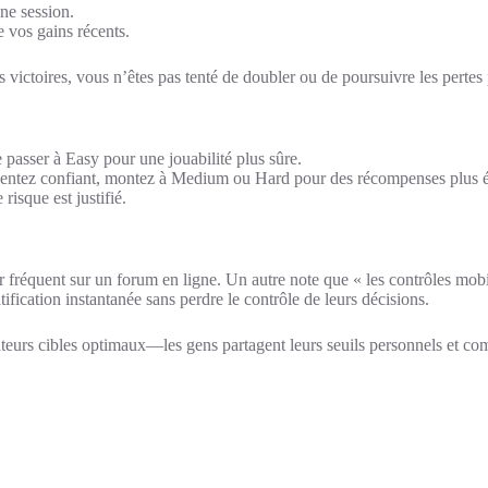
ne session.
e vos gains récents.
 victoires, vous n’êtes pas tenté de doubler ou de poursuivre les pertes 
passer à Easy pour une jouabilité plus sûre.
sentez confiant, montez à Medium ou Hard pour des récompenses plus é
risque est justifié.
 fréquent sur un forum en ligne. Un autre note que « les contrôles mobil
tification instantanée sans perdre le contrôle de leurs décisions.
urs cibles optimaux—les gens partagent leurs seuils personnels et comme