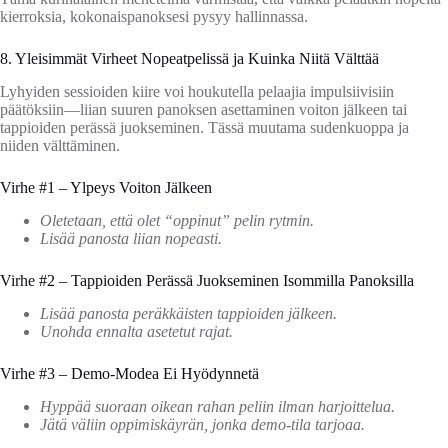
kierroksia, kokonaispanoksesi pysyy hallinnassa.
8. Yleisimmät Virheet Nopeatpelissä ja Kuinka Niitä Välttää
Lyhyiden sessioiden kiire voi houkutella pelaajia impulsiivisiin
päätöksiin—liian suuren panoksen asettaminen voiton jälkeen tai
tappioiden perässä juokseminen. Tässä muutama sudenkuoppa ja
niiden välttäminen.
Virhe #1 – Ylpeys Voiton Jälkeen
Oletetaan, että olet “oppinut” pelin rytmin.
Lisää panosta liian nopeasti.
Virhe #2 – Tappioiden Perässä Juokseminen Isommilla Panoksilla
Lisää panosta peräkkäisten tappioiden jälkeen.
Unohda ennalta asetetut rajat.
Virhe #3 – Demo‑Modea Ei Hyödynnetä
Hyppää suoraan oikean rahan peliin ilman harjoittelua.
Jätä väliin oppimiskäyrän, jonka demo‑tila tarjoaa.