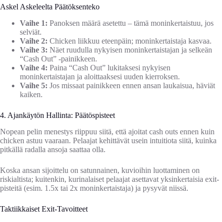
Askel Askeleelta Päätöksenteko
Vaihe 1:
Panoksen määrä asetettu – tämä moninkertaistuu, jos
selviät.
Vaihe 2:
Chicken liikkuu eteenpäin; moninkertaistaja kasvaa.
Vaihe 3:
Näet ruudulla nykyisen moninkertaistajan ja selkeän
“Cash Out” -painikkeen.
Vaihe 4:
Paina “Cash Out” lukitaksesi nykyisen
moninkertaistajan ja aloittaaksesi uuden kierroksen.
Vaihe 5:
Jos missaat painikkeen ennen ansan laukaisua, häviät
kaiken.
4. Ajankäytön Hallinta: Päätöspisteet
Nopean pelin menestys riippuu siitä, että ajoitat cash outs ennen kuin
chicken astuu vaaraan. Pelaajat kehittävät usein intuitiota siitä, kuinka
pitkällä radalla ansoja saattaa olla.
Koska ansan sijoittelu on satunnainen, kuvioihin luottaminen on
riskialtista; kuitenkin, kurinalaiset pelaajat asettavat yksinkertaisia exit-
pisteitä (esim. 1.5x tai 2x moninkertaistaja) ja pysyvät niissä.
Taktiikkaiset Exit‑Tavoitteet