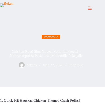
Skip
to
content
Portofolio
Chicken Road Slot: Nopeat Voitot Liikkeellä –
Nopeatempoista Pelaamista Modernille Pelaajalle
bekenx
June 22, 2026
Portofolio
1. Quick‑Hit Hauskaa Chicken‑Themed Crash‑Pelissä