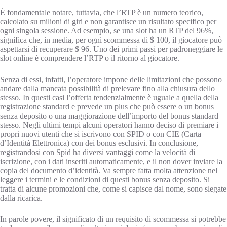
È fondamentale notare, tuttavia, che l’RTP è un numero teorico,
calcolato su milioni di giri e non garantisce un risultato specifico per
ogni singola sessione. Ad esempio, se una slot ha un RTP del 96%,
significa che, in media, per ogni scommessa di $ 100, il giocatore può
aspettarsi di recuperare $ 96. Uno dei primi passi per padroneggiare le
slot online è comprendere l’RTP o il ritorno al giocatore.
Senza di essi, infatti, l’operatore impone delle limitazioni che possono
andare dalla mancata possibilità di prelevare fino alla chiusura dello
stesso. In questi casi l’offerta tendenzialmente è uguale a quella della
registrazione standard e prevede un plus che può essere o un bonus
senza deposito o una maggiorazione dell’importo del bonus standard
stesso. Negli ultimi tempi alcuni operatori hanno deciso di premiare i
propri nuovi utenti che si iscrivono con SPID o con CIE (Carta
d’Identità Elettronica) con dei bonus esclusivi. In conclusione,
registrandosi con Spid ha diversi vantaggi come la velocità di
iscrizione, con i dati inseriti automaticamente, e il non dover inviare la
copia del documento d’identità. Va sempre fatta molta attenzione nel
leggere i termini e le condizioni di questi bonus senza deposito. Si
tratta di alcune promozioni che, come si capisce dal nome, sono slegate
dalla ricarica.
In parole povere, il significato di un requisito di scommessa si potrebbe