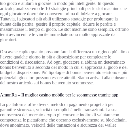
tuo gioco e aiutarti a giocare in modo più intelligente. In questo
articolo, analizzeremo le 10 strategie principali per le slot machine che
ogni giocatore dovrebbe conoscere prima di iniziare a giocare.
Tuttavia, i giocatori più abili utilizzano strategie per prolungare la
durata della partita, gestire il proprio capitale, ridurre le perdite e
massimizzare il tempo di gioco. Le slot machine sono semplici, offrono
temi avvincenti e le vincite immediate sono molto apprezzate dai
giocatori.
Ora avete capito quanto possono fare la differenza un rigioco più alto o
l’avere qualche giorno in più a disposizione per completare le
condizioni di riscossione. Ad ogni giocatore si abbina un determinato
bonus benvenuto a seconda del modo in cui si approccia al gioco e del
budget a disposizione. Più tipologie di bonus benvenuto esistono e più
potenziali giocatori possono essere attratti. Siamo arrivati alla chiusura
del nostro articolo sui bonus benvenuto scommesse.
AmunRa – Il miglior casino mobile per le scommesse tramite app
La piattaforma offre diversi metodi di pagamento progettati per
garantire sicurezza, velocità e semplicità nelle transazioni. La sua
conoscenza del mercato crypto gli consente inoltre di valutare con
competenza le piattaforme che operano esclusivamente su blockchain,
dove anonimato, velocità delle transazioni e sicurezza dei wallet