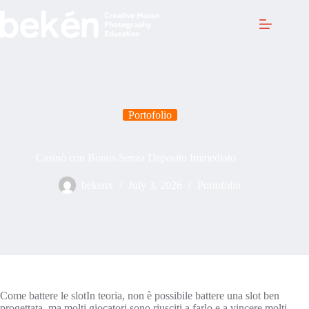
Skip
to
content
Portofolio
Casinò con Bonus Senza Deposito Immediato
bekenx
July 3, 2026
Portofolio
Come battere le slotIn teoria, non è possibile battere una slot ben
progettata, ma molti giocatori sono riusciti a farlo e a vincere molti