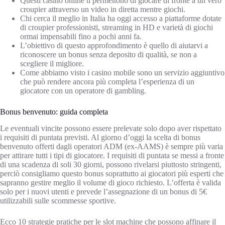
Questi casinò online ti permettono di giocare di fronte a un vero
croupier attraverso un video in diretta mentre giochi.
Chi cerca il meglio in Italia ha oggi accesso a piattaforme dotate
di croupier professionisti, streaming in HD e varietà di giochi
ormai impensabili fino a pochi anni fa.
L’obiettivo di questo approfondimento è quello di aiutarvi a
riconoscere un bonus senza deposito di qualità, se non a
scegliere il migliore.
Come abbiamo visto i casino mobile sono un servizio aggiuntivo
che può rendere ancora più completa l’esperienza di un
giocatore con un operatore di gambling.
Bonus benvenuto: guida completa
Le eventuali vincite possono essere prelevate solo dopo aver rispettato
i requisiti di puntata previsti. Al giorno d’oggi la scelta di bonus
benvenuto offerti dagli operatori ADM (ex-AAMS) è sempre più varia
per attirare tutti i tipi di giocatore. I requisiti di puntata se messi a fronte
di una scadenza di soli 30 giorni, possono rivelarsi piuttosto stringenti,
perciò consigliamo questo bonus soprattutto ai giocatori più esperti che
sapranno gestire meglio il volume di gioco richiesto. L’offerta è valida
solo per i nuovi utenti e prevede l’assegnazione di un bonus di 5€
utilizzabili sulle scommesse sportive.
Ecco 10 strategie pratiche per le slot machine che possono affinare il