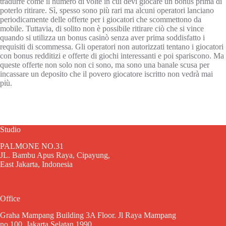
tradurre come il numero di volte in cui devi giocare un bonus prima di
poterlo ritirare. Sì, spesso sono più rari ma alcuni operatori lanciano
periodicamente delle offerte per i giocatori che scommettono da
mobile. Tuttavia, di solito non è possibile ritirare ciò che si vince
quando si utilizza un bonus casinò senza aver prima soddisfatto i
requisiti di scommessa. Gli operatori non autorizzati tentano i giocatori
con bonus redditizi e offerte di giochi interessanti e poi spariscono. Ma
queste offerte non solo non ci sono, ma sono una banale scusa per
incassare un deposito che il povero giocatore iscritto non vedrà mai
più.
Studio
PALMONE NO.31
JL. Bambu Apus Raya, Cipayung,
East Jakarta, Indonesia
Office
Graha Mampang Building 3A Floor. Jl Raya Mampang
no.100. Jakarta Selatan 1990