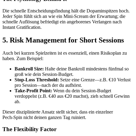
Die schnelle Entscheidungsfindung hält die Dopaminspitzen hoch.
Jeder Spin fühlt sich an wie ein Mini‑Scream der Erwartung; die
schnelle Auflösung befriedigt ein angeborenes Verlangen nach
Instant Gratification.
5. Risk Management for Short Sessions
Auch bei kurzen Spielzeiten ist es essenziell, einen Risikoplan zu
haben. Zum Beispiel:
Bankroll Size:
Halte deine Bankroll mindestens fünfmal so
groß wie dein Session-Budget.
Stop‑Loss Threshold:
Setze eine Grenze—z.B. €10 Verlust
pro Session—nach der du aufhörst.
Take‑Profit Point:
Wenn du dein Session-Budget
verdoppelst (z.B. €40 aus €20 machst), zieh schnell Gewinn
ab.
Dieser disziplinierte Ansatz stellt sicher, dass ein einzelner
Pech‑Spin nicht deinen ganzen Tag ruiniert.
The Flexibility Factor