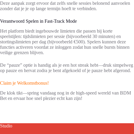
Deze aanpak zorgt ervoor dat zelfs snelle sessies belonend aanvoelen
zonder dat je je op lange termijn hoeft te verbinden.
Verantwoord Spelen in Fast‑Track Mode
Het platform biedt ingebouwde limieten die passen bij korte
speelstijlen: tijdslimieten per sessie (bijvoorbeeld 30 minuten) en
stortingslimieten per dag (bijvoorbeeld €500). Spelers kunnen deze
functies activeren voordat ze inloggen zodat hun snelle bursts binnen
veilige grenzen blijven.
De “pauze” optie is handig als je een hot streak hebt—druk simpelweg
op pauze en hervat zodra je bent afgekoeld of je pauze hebt afgerond.
Claim je Welkomstbonus!
De klok tikt—spring vandaag nog in de high‑speed wereld van BDM
Bet en ervaar hoe snel plezier echt kan zijn!
Studio