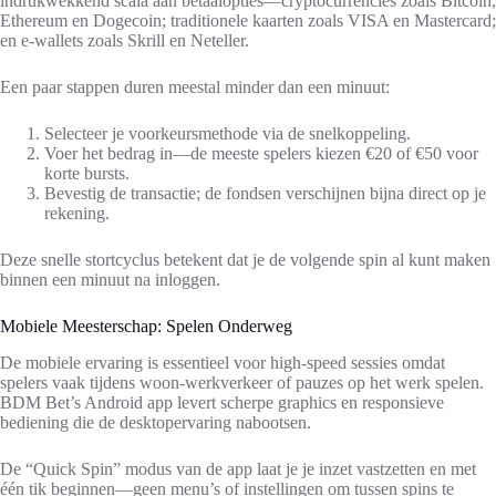
indrukwekkend scala aan betaalopties—cryptocurrencies zoals Bitcoin,
Ethereum en Dogecoin; traditionele kaarten zoals VISA en Mastercard;
en e-wallets zoals Skrill en Neteller.
Een paar stappen duren meestal minder dan een minuut:
Selecteer je voorkeursmethode via de snelkoppeling.
Voer het bedrag in—de meeste spelers kiezen €20 of €50 voor
korte bursts.
Bevestig de transactie; de fondsen verschijnen bijna direct op je
rekening.
Deze snelle stortcyclus betekent dat je de volgende spin al kunt maken
binnen een minuut na inloggen.
Mobiele Meesterschap: Spelen Onderweg
De mobiele ervaring is essentieel voor high‑speed sessies omdat
spelers vaak tijdens woon-werkverkeer of pauzes op het werk spelen.
BDM Bet’s Android app levert scherpe graphics en responsieve
bediening die de desktopervaring nabootsen.
De “Quick Spin” modus van de app laat je je inzet vastzetten en met
één tik beginnen—geen menu’s of instellingen om tussen spins te