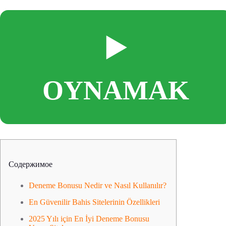
▶️
OYNAMAK
Содержимое
Deneme Bonusu Nedir ve Nasıl Kullanılır?
En Güvenilir Bahis Sitelerinin Özellikleri
2025 Yılı için En İyi Deneme Bonusu