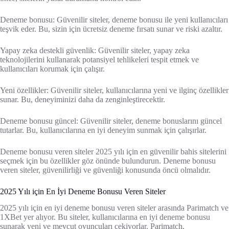
Deneme bonusu: Güvenilir siteler, deneme bonusu ile yeni kullanıcıları
teşvik eder. Bu, sizin için ücretsiz deneme fırsatı sunar ve riski azaltır.
Yapay zeka destekli güvenlik: Güvenilir siteler, yapay zeka
teknolojilerini kullanarak potansiyel tehlikeleri tespit etmek ve
kullanıcıları korumak için çalışır.
Yeni özellikler: Güvenilir siteler, kullanıcılarına yeni ve ilginç özellikler
sunar. Bu, deneyiminizi daha da zenginleştirecektir.
Deneme bonusu güncel: Güvenilir siteler, deneme bonuslarını güncel
tutarlar. Bu, kullanıcılarına en iyi deneyim sunmak için çalışırlar.
Deneme bonusu veren siteler 2025 yılı için en güvenilir bahis sitelerini
seçmek için bu özellikler göz önünde bulundurun. Deneme bonusu
veren siteler, güvenilirliği ve güvenliği konusunda öncü olmalıdır.
2025 Yılı için En İyi Deneme Bonusu Veren Siteler
2025 yılı için en iyi deneme bonusu veren siteler arasında Parimatch ve
1XBet yer alıyor. Bu siteler, kullanıcılarına en iyi deneme bonusu
sunarak yeni ve mevcut oyuncuları çekiyorlar. Parimatch,